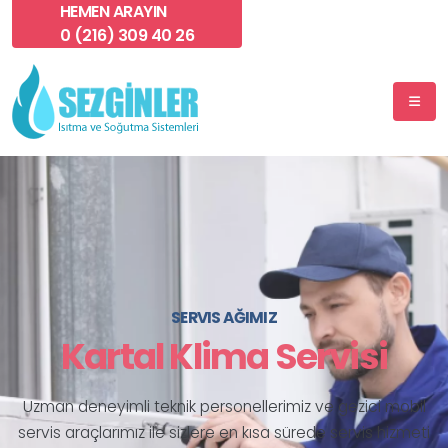
HEMEN ARAYIN
0 (216) 309 40 26
SERVIS AĞIMIZ
7 / 24 SERVIS HIZMETI
Kartal Klima Servisi
Kartal Klima Servisi
Uzman deneyimli teknik personellerimiz ve gezici mobil
Marka gözetmeksizin günün her saati klima servis
servis araçlarımız ile sizlere en kısa sürede servis hizmeti
hizmetimiz bulunmaktadır.